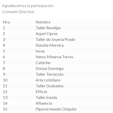
Agradecemos la participación.
Comisión Directiva
Nro.
Nombre
1
Taller Rendijas
2
Aquel Cipres
3
Taller de Joyeria Prado
4
Natalia Moreira
5
Iocus
6
Venus Minerva Torres
7
Caterine
8
Donya Dominga
9
Taller Terracota
10
Arte cotidiano
11
Taller Grabados
12
Efficio
13
Taller Irundy
14
Afluencia
15
Pipa mi mundo Chiquito