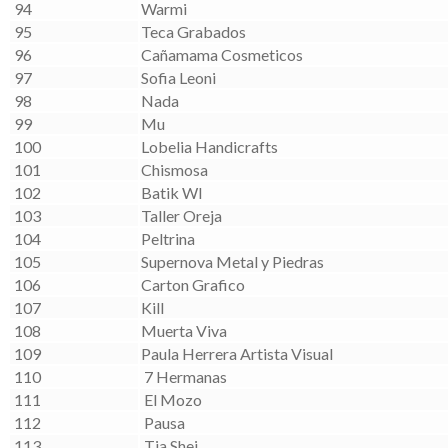
94
Warmi
95
Teca Grabados
96
Cañamama Cosmeticos
97
Sofia Leoni
98
Nada
99
Mu
100
Lobelia Handicrafts
101
Chismosa
102
Batik WI
103
Taller Oreja
104
Peltrina
105
Supernova Metal y Piedras
106
Carton Grafico
107
Kill
108
Muerta Viva
109
Paula Herrera Artista Visual
110
7 Hermanas
111
El Mozo
112
Pausa
113
Tia Shei