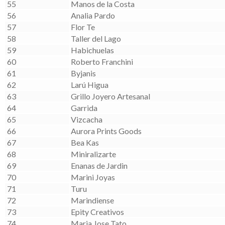
55
Manos de la Costa
56
Analia Pardo
57
Flor Te
58
Taller del Lago
59
Habichuelas
60
Roberto Franchini
61
Byjanis
62
Larú Higua
63
Grillo Joyero Artesanal
64
Garrida
65
Vizcacha
66
Aurora Prints Goods
67
Bea Kas
68
Miniralizarte
69
Enanas de Jardin
70
Marini Joyas
71
Turu
72
Marindiense
73
Epity Creativos
74
Maria Jose Tato