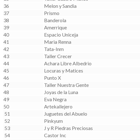
36
Melon y Sandia
37
Prismo
38
Banderola
39
Amerrique
40
Espacio Uniceja
41
Maria Renna
42
Tata-Inm
43
Taller Crecer
44
Achara Libre Albedrio
45
Locuras y Matices
46
Punto X
47
Taller Nuestra Gente
48
Joyas de la Luna
49
Eva Negra
50
Artekallejero
51
Juguetes del Abuelo
52
Pinkyum
53
J y R Piedras Preciosas
54
Castor Inc