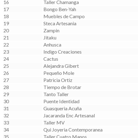
16
Taller Chamanga
17
Bongo Ben-Yah
18
Muebles de Campo
19
Steca Artesania
20
Zampin
21
Jitaku
22
Anhusca
23
Indigo Creaciones
24
Cactus
25
Alejandra Gibert
26
Pequeño Mole
27
Patricia Ortiz
28
Tiempo de Brotar
29
Tanto Taller
30
Puente Identidad
31
Guasqueria Acuña
32
Jacaranda Enc Artesanal
33
Taller MV
34
Qui Joyeria Contemporanea
35
Taller Cuatro Manos