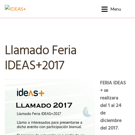
Ir
Ir
Menu
a
al
la
contenido
La Feria Edición 2025
La Feria Edición 2025
navegación
Nuestra historia
Nuestra historia
Llamado Feria
Noticias
Noticias
IDEAS+2017
Contacto
Contacto
FERIA IDEAS
+ se
realizara
del 1 al 24
de
diciembre
del 2017.