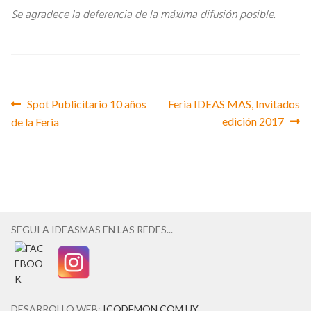
Se agradece la deferencia de la máxima difusión posible.
Anterior:
Siguiente:
Spot Publicitario 10 años
Feria IDEAS MAS, Invitados
Navegación
edición 2017
de la Feria
de
entradas
SEGUI A IDEASMAS EN LAS REDES...
DESARROLLO WEB:
ICODEMON.COM.UY