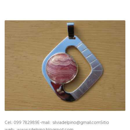
Cel.: 099 782989E-mail: silviadelpino@gmail.comSitio
web: www.sdelpino.blogspot.com