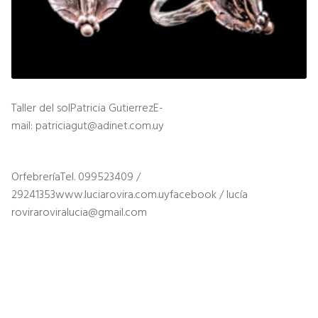
Taller del solPatricia GutierrezE-
mail: patriciagut@adinet.com.uy
OrfebreríaTel. 099523409 /
29241353www.luciarovira.com.uyfacebook / lucía
roviraroviralucia@gmail.com