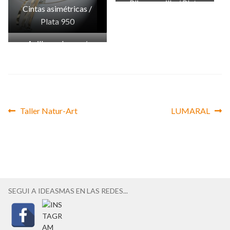
Pliegue anillo / Plata
Cintas asimétricas /
950
Plata 950
Anillos volumen /
Plata 950
Anterior:
Siguiente:
Taller Natur-Art
LUMARAL
Navegación
de
entradas
SEGUI A IDEASMAS EN LAS REDES...