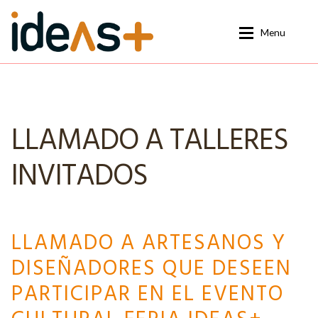
Ir
Ir
Menu
a
al
la
contenido
navegación
La Feria Edición 2025
La Feria Edición 2025
Nuestra historia
Nuestra historia
LLAMADO A TALLERES
Noticias
Noticias
INVITADOS
Contacto
Contacto
LLAMADO A ARTESANOS Y
DISEÑADORES QUE DESEEN
PARTICIPAR EN EL EVENTO
CULTURAL FERIA IDEAS+