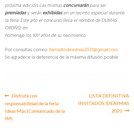
próxima edición. Las mismas
concursarán
para ser
premiadas
y serán
exhibidas
en un recinto especial durante
la feria. Este año el concurso lleva el nombre de DUMAS
OROÑO, en
homenaje los 100 años de su nacimiento.
Por consultas correo:
llamadoideasmas2021@gmail.com
Se agradece la deferencia de la máxima difusión posible
Anterior:
Siguiente:
Disfrutá con
LISTA DEFINITIVA
Navegación
INVITADOS IDEASMAS
responsabilidad de la feria
2021
Ideas Más (Comunicado de la
de
IM)
entradas