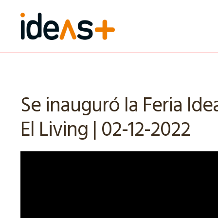
Ir
Ir
a
al
la
contenido
navegación
Se inauguró la Feria Id
El Living | 02-12-2022