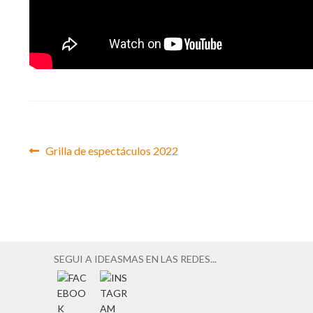
Anterior:
Grilla de espectáculos 2022
Navegación
de
entradas
SEGUI A IDEASMAS EN LAS REDES...