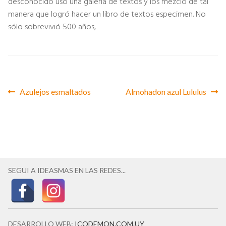
desconocido usó una galería de textos y los mezcló de tal
manera que logró hacer un libro de textos especimen. No
sólo sobrevivió 500 años,
Anterior:
Siguiente:
Azulejos esmaltados
Almohadon azul Lululus
Navegación
de
entradas
SEGUI A IDEASMAS EN LAS REDES...
DESARROLLO WEB:
ICODEMON.COM.UY