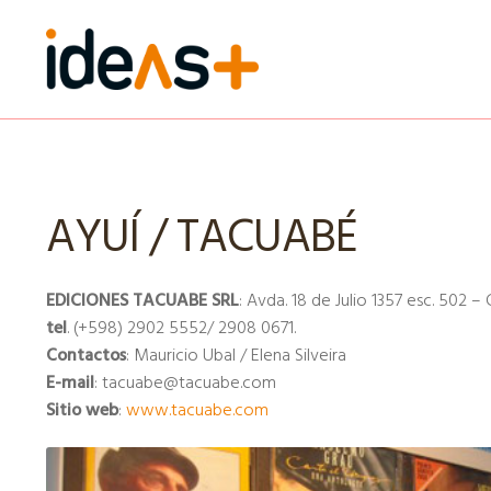
Ir
Ir
a
al
la
contenido
navegación
AYUÍ / TACUABÉ
EDICIONES TACUABE SRL
: Avda. 18 de Julio 1357 esc. 502 
tel
. (+598) 2902 5552/ 2908 0671.
Contactos
: Mauricio Ubal / Elena Silveira
E-mail
: tacuabe@tacuabe.com
Sitio web
:
www.tacuabe.com