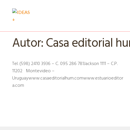
Ir
Ir
a
al
la
contenido
Autor:
Casa editorial h
navegación
Tel. (598) 2410 3936 – C. 095 286 781Jackson 1111 – C.P.
11202 Montevideo –
Uruguaywww.casaeditorialhum.comwww.estuarioeditor
a.com