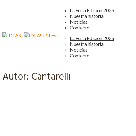
La Feria Edición 2025
Nuestra historia
Noticias
Contacto
Menu
Ir
Ir
La Feria Edición 2025
a
al
Nuestra historia
la
contenido
Noticias
navegación
Contacto
Autor:
Cantarelli