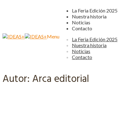
La Feria Edición 2025
Nuestra historia
Noticias
Contacto
Menu
Ir
Ir
La Feria Edición 2025
a
al
Nuestra historia
la
contenido
Noticias
navegación
Contacto
Autor:
Arca editorial