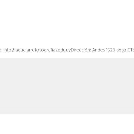
: info@aquelarrefotografias.edu.uyDirección: Andes 1528 apto CT