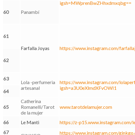
igsh=MWprenBwZHhxdmxqbg==
60
Panambí
61
Farfalla Joyas
https://www.instagram.com/farfal
62
63
Lola -perfumeria
https://www.instagram.com/lolaperf
artesanal
igsh=a3U0eXlmdXFvOWI1
64
Catherina
65
Romanelli/Tarot
www.tarotdelamujer.com
de la mujer
66
Le Manti
https://z-p15.www.instagram.com/l
67
https://www.instagram.com/ginkgo.