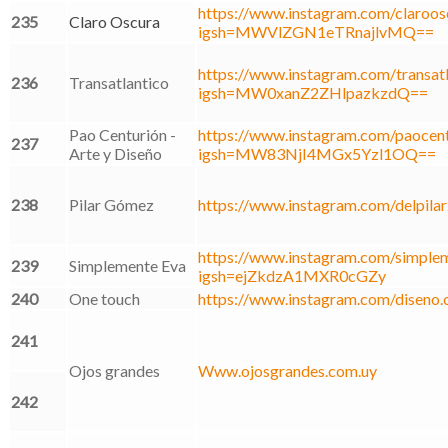
https://www.instagram.com/claroos
235
Claro Oscura
igsh=MWVlZGN1eTRnajlvMQ==
https://www.instagram.com/transatl
236
Transatlantico
igsh=MW0xanZ2ZHlpazkzdQ==
Pao Centurión -
https://www.instagram.com/paocentu
237
Arte y Diseño
igsh=MW83NjI4MGx5Yzl1OQ==
238
Pilar Gómez
https://www.instagram.com/delpila
https://www.instagram.com/simplem
239
Simplemente Eva
igsh=ejZkdzA1MXR0cGZy
240
One touch
https://www.instagram.com/diseno.
241
Ojos grandes
Www.ojosgrandes.com.uy
242