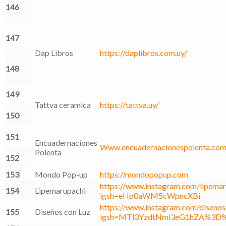
146
147
Dap Libros
https://daplibros.com.uy/
148
149
Tattva ceramica
https://tattva.uy/
150
151
Encuadernaciones
Www.encuadernacionespolenta.co
Polenta
152
153
Mondo Pop-up
https://mondopopup.com
https://www.instagram.com/lipemar
154
Lipemarupachi
igsh=eHp0aWM5cWpncXBi
https://www.instagram.com/disenosc
155
Diseños con Luz
igsh=MTl3YzdtNml3eG1hZA%3D