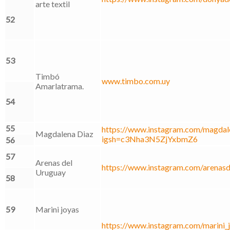
arte textil
52
53
Timbó
www.timbo.com.uy
Amarlatrama.
54
55
https://www.instagram.com/magdale
Magdalena Diaz
igsh=c3Nha3N5ZjYxbmZ6
56
57
Arenas del
https://www.instagram.com/arenasd
Uruguay
58
59
Marini joyas
https://www.instagram.com/marini_j