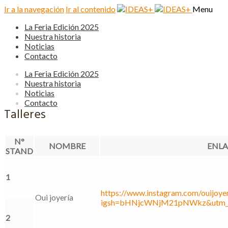
Ir a la navegación
Ir al contenido
Menu
La Feria Edición 2025
Nuestra historia
Noticias
Contacto
La Feria Edición 2025
Nuestra historia
Noticias
Contacto
Talleres
N°
NOMBRE
ENLA
STAND
1
https://www.instagram.com/ouijoyer
Oui joyería
igsh=bHNjcWNjM21pNWkz&utm_s
2