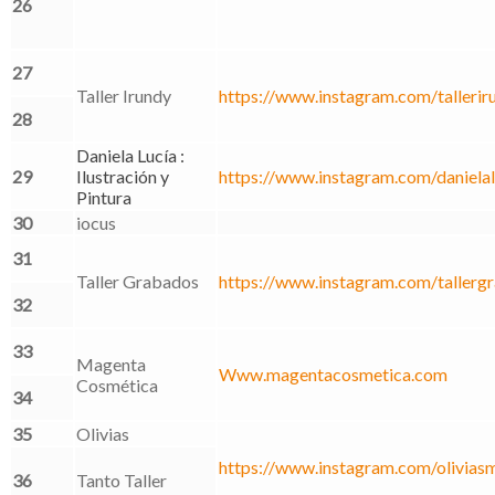
26
27
Taller Irundy
https://www.instagram.com/tallerir
28
Daniela Lucía :
29
Ilustración y
https://www.instagram.com/danielal
Pintura
30
iocus
31
Taller Grabados
https://www.instagram.com/tallerg
32
33
Magenta
Www.magentacosmetica.com
Cosmética
34
35
Olivias
https://www.instagram.com/oliviasm
36
Tanto Taller