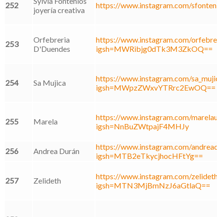
Sylvia Fontenlos
252
https://www.instagram.com/sfontenl
joyería creativa
Orfebreria
https://www.instagram.com/orfebre
253
D'Duendes
igsh=MWRibjg0dTk3M3ZkOQ==
https://www.instagram.com/sa_muji
254
Sa Mujica
igsh=MWpzZWxvYTRrc2EwOQ==
https://www.instagram.com/marelau
255
Marela
igsh=NnBuZWtpajF4MHJy
https://www.instagram.com/andread
256
Andrea Durán
igsh=MTB2eTkycjhocHFtYg==
https://www.instagram.com/zelideth
257
Zelideth
igsh=MTN3MjBmNzJ6aGtlaQ==