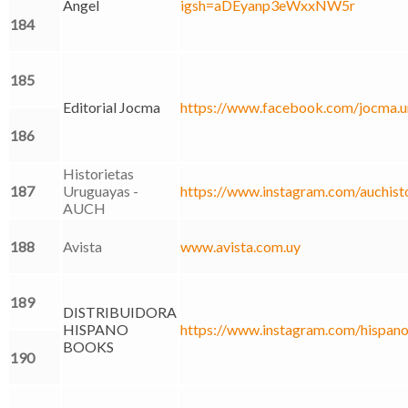
Angel
igsh=aDEyanp3eWxxNW5r
184
185
Editorial Jocma
https://www.facebook.com/jocma
186
Historietas
187
Uruguayas -
https://www.instagram.com/auchisto
AUCH
188
Avista
www.avista.com.uy
189
DISTRIBUIDORA
HISPANO
https://www.instagram.com/hispan
BOOKS
190