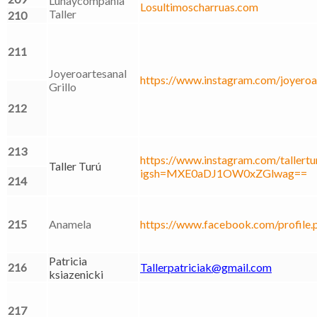
Lunaycompania
Losultimoscharruas.com
Taller
210
211
Joyeroartesanal
https://www.instagram.com/joyeroar
Grillo
212
213
https://www.instagram.com/tallertur
Taller Turú
igsh=MXE0aDJ1OW0xZGlwag==
214
215
Anamela
https://www.facebook.com/profil
Patricia
216
Tallerpatriciak@gmail.com
ksiazenicki
217