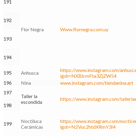
191
192
Flor Negra
Www.flornegra.com.uy
193
194
https://www.instagram.com/anhusca
195
Anhusca
igsh=NXBlcmFta3ZjZW54
196
Nina
www.instagram.com/tiendanina.art
197
Taller la
https://www.instagram.com/tallerla
escondida
198
Noctiluca
https://www.instagram.com/nocticer
199
Cerámicas
igsh=N2Vuc2htdXRmY3I4