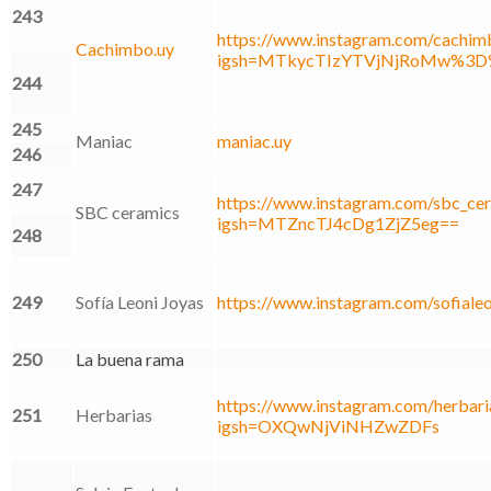
243
https://www.instagram.com/cachim
Cachimbo.uy
igsh=MTkycTIzYTVjNjRoMw%3D%
244
245
Maniac
maniac.uy
246
247
https://www.instagram.com/sbc_cer
SBC ceramics
igsh=MTZncTJ4cDg1ZjZ5eg==
248
249
Sofía Leoni Joyas
https://www.instagram.com/sofialeo
250
La buena rama
https://www.instagram.com/herbaria
251
Herbarias
igsh=OXQwNjViNHZwZDFs