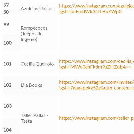
97
https://www.instagram.com/azulejos
Azulejos Únicos
igsh=bnFmdWk3NTBoYWp0
98
99
Rompecocos
(Juegos de
Ingenio)
100
https://www.instagram.com/cecilia_
101
Cecilia Queirolo
igsh=MWd3enFkdm9uZHZqbA==
https://www.instagram.com/invites/
102
Lila Books
igsh=7nuakpeky52e&utm_content=
103
Taller Pallas -
https://www.instagram.com/taller_pa
Testa
104