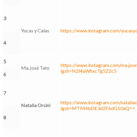
3
Yucas y Calas
https://www.instagram.com/yucasyc
4
5
https://www.instagram.com/ma.joset
Ma.José Tato
igsh=N2l4aWhxcTg5Z2c5
6
7
https://www.instagram.com/nataliao
Natalia Orsini
igsh=MTM4bDE3d2F6dG10aQ==
8