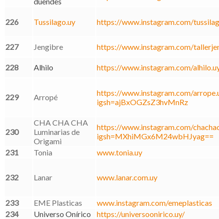
duendes
226
Tussilago.uy
https://www.instagram.com/tussilag
227
Jengibre
https://www.instagram.com/tallerje
228
Alhilo
https://www.instagram.com/alhilo.u
https://www.instagram.com/arrope.u
229
Arropé
igsh=ajBxOGZsZ3hvMnRz
CHA CHA CHA
https://www.instagram.com/chachac
230
Luminarias de
igsh=MXhiMGx6M24wbHJyag==
Origami
231
Tonia
www.tonia.uy
232
Lanar
www.lanar.com.uy
233
EME Plasticas
www.instagram.com/emeplasticas
234
Universo Onírico
https://universoonirico.uy/