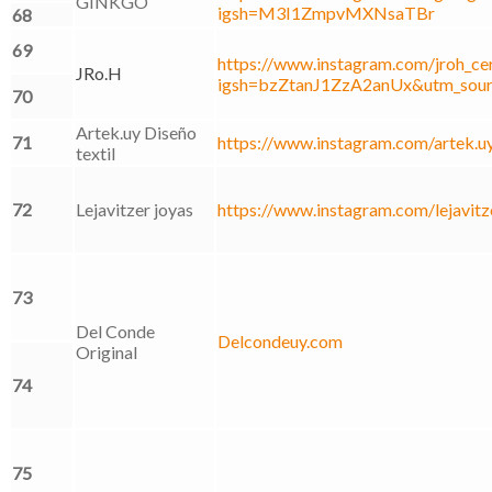
GINKGO
igsh=M3I1ZmpvMXNsaTBr
68
69
https://www.instagram.com/jroh_ce
JRo.H
igsh=bzZtanJ1ZzA2anUx&utm_sour
70
Artek.uy Diseño
71
https://www.instagram.com/artek.u
textil
72
Lejavitzer joyas
https://www.instagram.com/lejavitz
73
Del Conde
Delcondeuy.com
Original
74
75