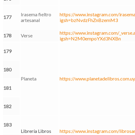
Irasema fieltro
https://www.instagram.com/irasemaf
177
artesanal
igsh=bzNvdzFhZnBzemM3
https://www.instagram.com/_verse.a
178
Verse
igsh=N2M0empoYXd3NXBn
179
180
Planeta
https://www.planetadelibros.com.uy
181
182
183
Librería Libros
https://www.instagram.com/librosa