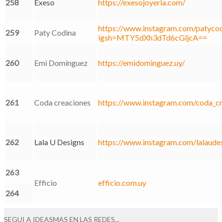
258
Exeso
https://exesojoyeria.com/
https://www.instagram.com/patycod
259
Paty Codina
igsh=MTY5dXh3dTd6cGljcA==
260
Emi Domínguez
https://emidominguez.uy/
261
Coda creaciones
https://www.instagram.com/coda_cr
262
Lala U Designs
https://www.instagram.com/lalaude
263
Efficio
efficio.com.uy
264
SEGUI A IDEASMAS EN LAS REDES...