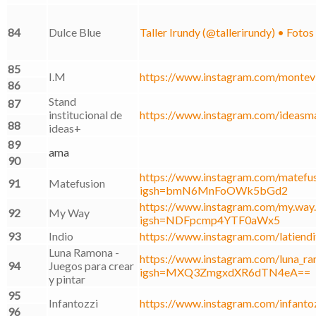
84
Dulce Blue
Taller Irundy (@tallerirundy) • Foto
85
I.M
https://www.instagram.com/montev
86
Stand
87
institucional de
https://www.instagram.com/ideasma
88
ideas+
89
ama
90
https://www.instagram.com/matefus
91
Matefusion
igsh=bmN6MnFoOWk5bGd2
https://www.instagram.com/my.way.u
92
My Way
igsh=NDFpcmp4YTF0aWx5
93
Indio
https://www.instagram.com/latiendi
Luna Ramona -
https://www.instagram.com/luna_r
94
Juegos para crear
igsh=MXQ3ZmgxdXR6dTN4eA==
y pintar
95
Infantozzi
https://www.instagram.com/infantoz
96