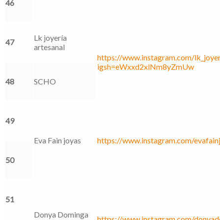
46
Lk joyería
47
artesanal
https://www.instagram.com/lk_joyer
igsh=eWxxd2xlNm8yZmUw
48
SCHO
49
Eva Fain joyas
https://www.instagram.com/evafain
50
51
Donya Dominga
https://www.instagram.com/donyad