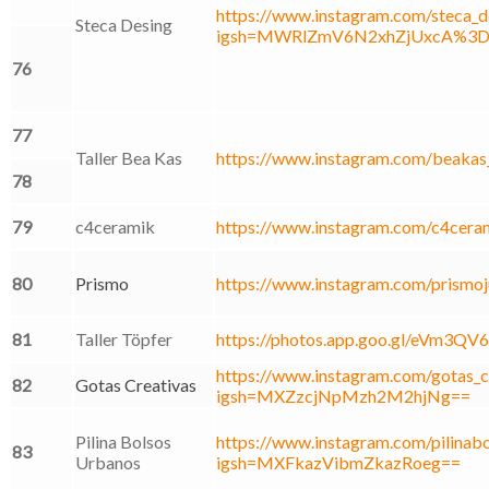
https://www.instagram.com/steca_d
Steca Desing
igsh=MWRlZmV6N2xhZjUxcA%3D
76
77
Taller Bea Kas
https://www.instagram.com/beakas
78
79
c4ceramik
https://www.instagram.com/c4cera
80
Prismo
https://www.instagram.com/prismoj
81
Taller Töpfer
https://photos.app.goo.gl/eVm3Q
https://www.instagram.com/gotas_c
82
Gotas Creativas
igsh=MXZzcjNpMzh2M2hjNg==
Pilina Bolsos
https://www.instagram.com/pilinabo
83
Urbanos
igsh=MXFkazVibmZkazRoeg==