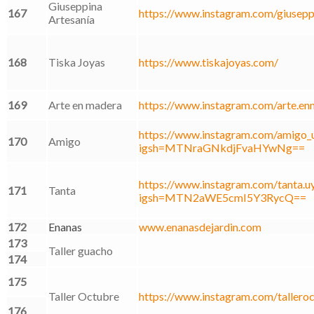
Giuseppina
167
https://www.instagram.com/giusepp
Artesanía
168
Tiska Joyas
https://www.tiskajoyas.com/
169
Arte en madera
https://www.instagram.com/arte.en
https://www.instagram.com/amigo_u
170
Amigo
igsh=MTNraGNkdjFvaHYwNg==
https://www.instagram.com/tanta.uy
171
Tanta
igsh=MTN2aWE5cmI5Y3RycQ==
172
Enanas
www.enanasdejardin.com
173
Taller guacho
174
175
Taller Octubre
https://www.instagram.com/tallero
176