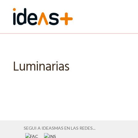
Ir
Ir
a
al
la
contenido
navegación
Luminarias
SEGUI A IDEASMAS EN LAS REDES...