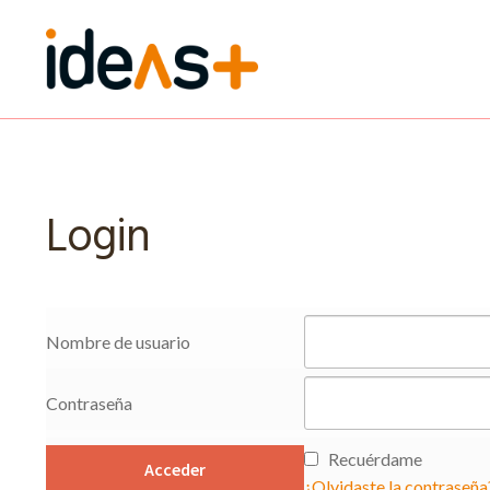
Ir
Ir
a
al
la
contenido
navegación
Login
Nombre de usuario
Contraseña
Recuérdame
¿Olvidaste la contraseña